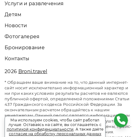
Услуги и развлечения
Детям
Новости
Фотогалерея
Бронирование
Контакты
2026
Broni.travel
* Обращаем ваше внимание на то, что данный интернет-
сайт носит исключительно информационный характер и
ни при каких условиях результаты расчетов не являются
публичной офертой, определяемой положениями Статьи
437 Гражданского кодекса Российской Федерации. За
окончательным расчетом обращайтесь к нашим
менеджерам. Данный ресурс является информационным
Мы используем cookies, чтобы сайт работал
сайтом сервиса бронирования Broni.travel. Алушта. Сайт
лучше. Оставаясь на сайте, вы соглашаетесь с
онлайн бронирования номеров. Актуальные цены, прайс-
политикой конфиденциальности
. А также даёте
листы и наличие мест. Акции и спецпредложения.
согласие на обработку персональных данных